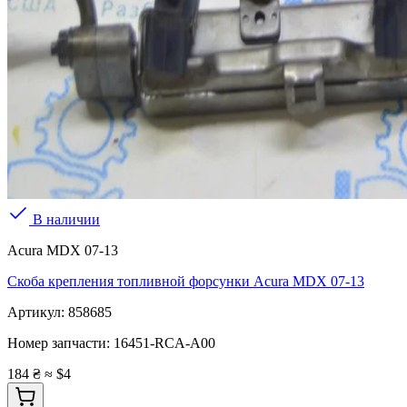
В наличии
Acura MDX 07-13
Скоба крепления топливной форсунки Acura MDX 07-13
Артикул:
858685
Номер запчасти:
16451-RCA-A00
184 ₴
≈ $4