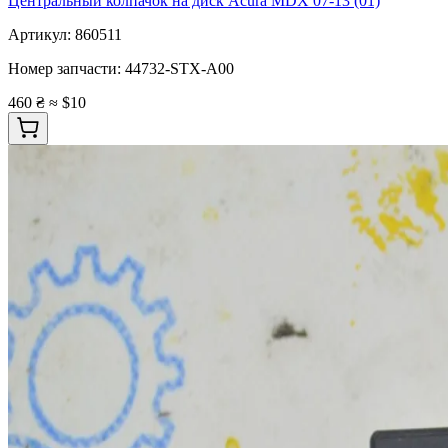
Центральный колпачок на диск Acura MDX 07-13 (01)
Артикул:
860511
Номер запчасти:
44732-STX-A00
460 ₴
≈ $10