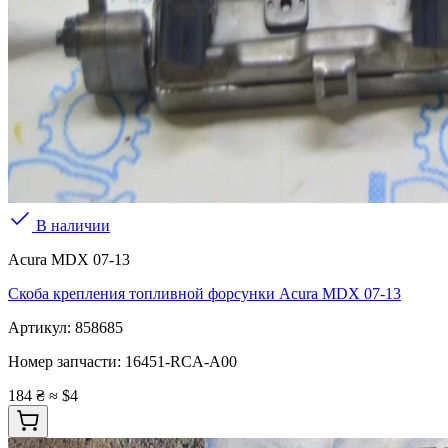
В наличии
Acura MDX 07-13
Скоба крепления топливной форсунки Acura MDX 07-13
Артикул:
858685
Номер запчасти:
16451-RCA-A00
184 ₴
≈ $4