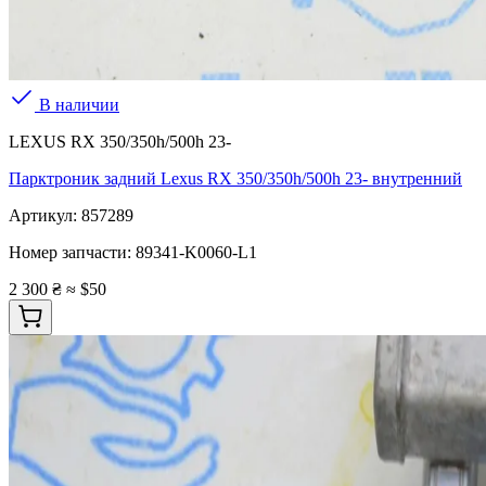
В наличии
LEXUS RX 350/350h/500h 23-
Парктроник задний Lexus RX 350/350h/500h 23- внутренний
Артикул:
857289
Номер запчасти:
89341-K0060-L1
2 300 ₴
≈ $50