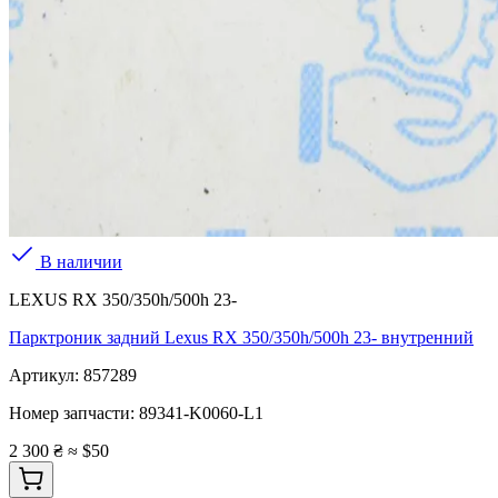
В наличии
LEXUS RX 350/350h/500h 23-
Парктроник задний Lexus RX 350/350h/500h 23- внутренний
Артикул:
857289
Номер запчасти:
89341-K0060-L1
2 300 ₴
≈ $50