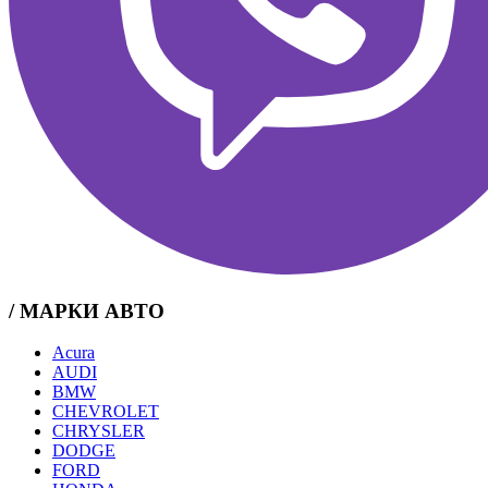
/ МАРКИ АВТО
Acura
AUDI
BMW
CHEVROLET
CHRYSLER
DODGE
FORD