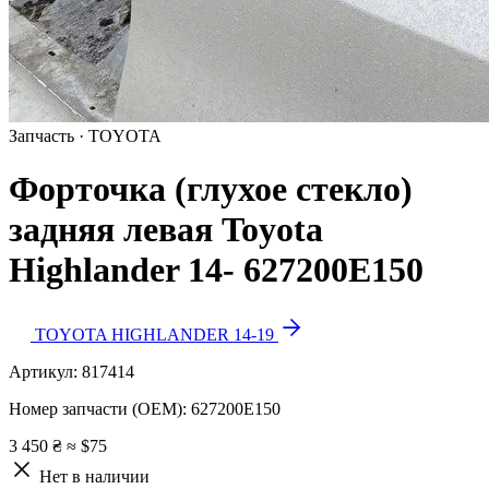
Запчасть · TOYOTA
Форточка (глухое стекло)
задняя левая Toyota
Highlander 14- 627200E150
TOYOTA HIGHLANDER 14-19
Артикул:
817414
Номер запчасти (OEM):
627200E150
3 450 ₴
≈ $75
Нет в наличии