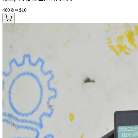
460 ₴
≈ $10