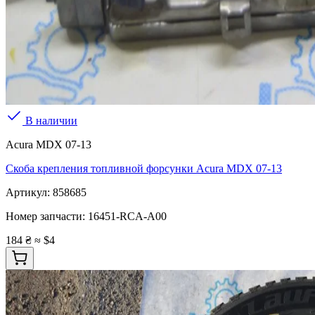
В наличии
Acura MDX 07-13
Скоба крепления топливной форсунки Acura MDX 07-13
Артикул:
858685
Номер запчасти:
16451-RCA-A00
184 ₴
≈ $4