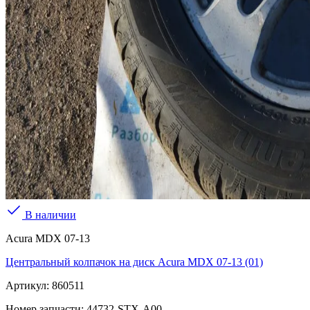
В наличии
Acura MDX 07-13
Центральный колпачок на диск Acura MDX 07-13 (01)
Артикул:
860511
Номер запчасти:
44732-STX-A00