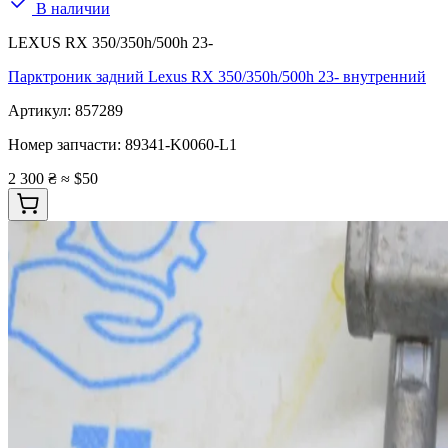
В наличии
LEXUS RX 350/350h/500h 23-
Парктроник задний Lexus RX 350/350h/500h 23- внутренний
Артикул:
857289
Номер запчасти:
89341-K0060-L1
2 300 ₴
≈ $50