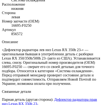
Система охлаждения
Расположение
нижняя
Сторона
левая
Номер запчасти (OEM)
16695-F0250
Артикул
856572
Описание
«Дефлектор радиатора лев низ Lexus RX 350h 23-» —
оригинальная бывшая в употреблении деталь с разборки
Lexus RX 350/350h/500h 23- (авто из США). Устанавливается
слева, снизу. Оригинальный номер производителя (OEM)
16695-F0250 — сверьте его со своей деталью для точного
подбора. Относится к категории «Система охлаждения».
Перед отправкой менеджер проверит состояние детали и
подтвердит совместимость. Отправляем Новой Почтой по
Украине, возможна оплата при получении.
Связанные детали
Парная деталь (другая сторона):
Дефлектор радиатора прав
низ Lexus RX 350h 23-