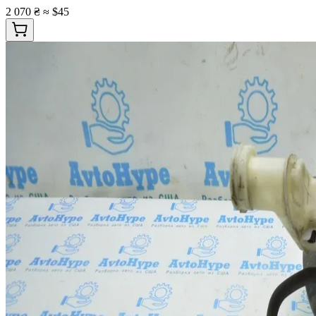
2 070 ₴
≈ $45