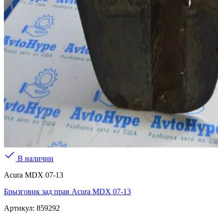
В наличии
Acura MDX 07-13
Брызговик зад прав Acura MDX 07-13
Артикул:
859292