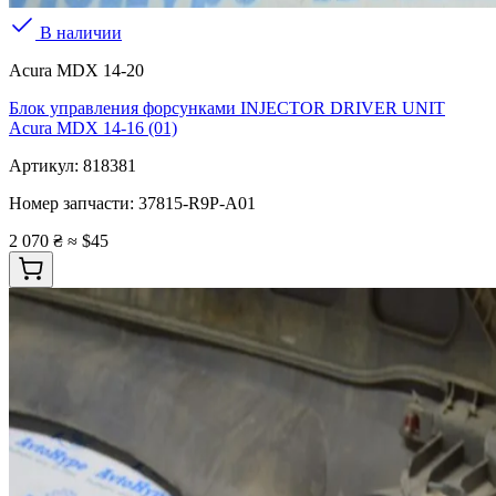
В наличии
Acura MDX 14-20
Блок управления форсунками INJECTOR DRIVER UNIT
Acura MDX 14-16 (01)
Артикул:
818381
Номер запчасти:
37815-R9P-A01
2 070 ₴
≈ $45