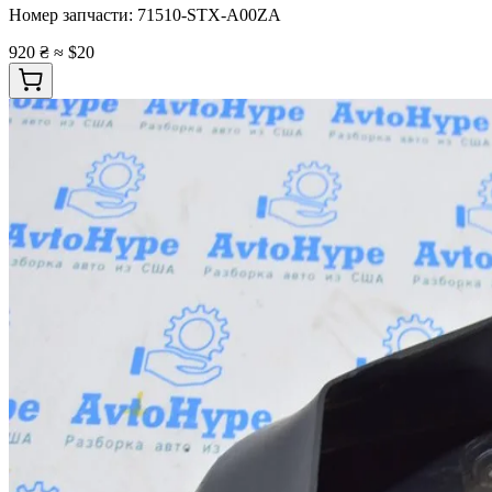
Номер запчасти:
71510-STX-A00ZA
920 ₴
≈ $20