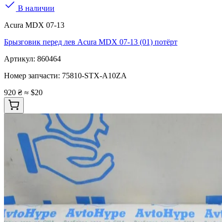
В наличии
Acura MDX 07-13
Брызговик перед лев Acura MDX 07-13 (01) потёрт
Артикул:
860464
Номер запчасти:
75810-STX-A10ZA
920 ₴
≈ $20