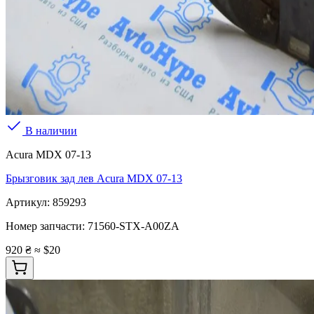
В наличии
Acura MDX 07-13
Брызговик зад лев Acura MDX 07-13
Артикул:
859293
Номер запчасти:
71560-STX-A00ZA
920 ₴
≈ $20