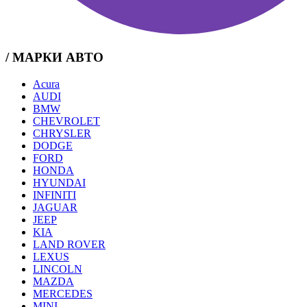
/ МАРКИ АВТО
Acura
AUDI
BMW
CHEVROLET
CHRYSLER
DODGE
FORD
HONDA
HYUNDAI
INFINITI
JAGUAR
JEEP
KIA
LAND ROVER
LEXUS
LINCOLN
MAZDA
MERCEDES
MINI