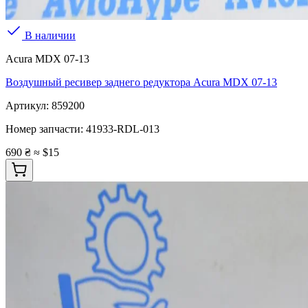
В наличии
Acura MDX 07-13
Воздушный ресивер заднего редуктора Acura MDX 07-13
Артикул:
859200
Номер запчасти:
41933-RDL-013
690 ₴
≈ $15