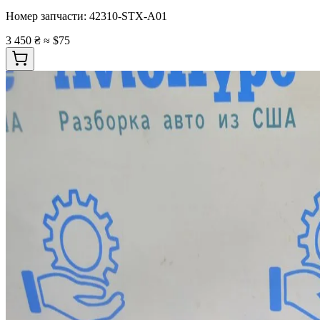
Номер запчасти:
42310-STX-A01
3 450 ₴
≈ $75