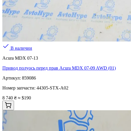
В наличии
Acura MDX 07-13
Привод полуось перед прав Acura MDX 07-09 AWD (01)
Артикул:
859086
Номер запчасти:
44305-STX-A02
8 740 ₴
≈ $190