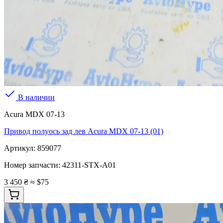
В наличии
Acura MDX 07-13
Привод полуось зад лев Acura MDX 07-13 (01)
Артикул:
859077
Номер запчасти:
42311-STX-A01
3 450 ₴
≈ $75