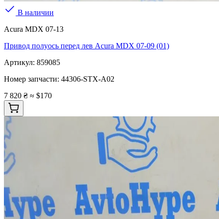
В наличии
Acura MDX 07-13
Привод полуось перед лев Acura MDX 07-09 (01)
Артикул:
859085
Номер запчасти:
44306-STX-A02
7 820 ₴
≈ $170