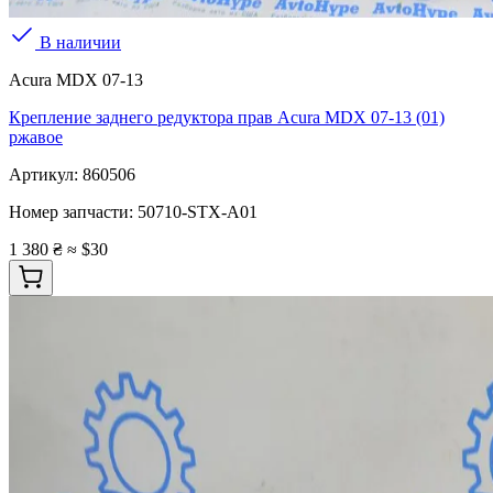
В наличии
Acura MDX 07-13
Крепление заднего редуктора прав Acura MDX 07-13 (01)
ржавое
Артикул:
860506
Номер запчасти:
50710-STX-A01
1 380 ₴
≈ $30