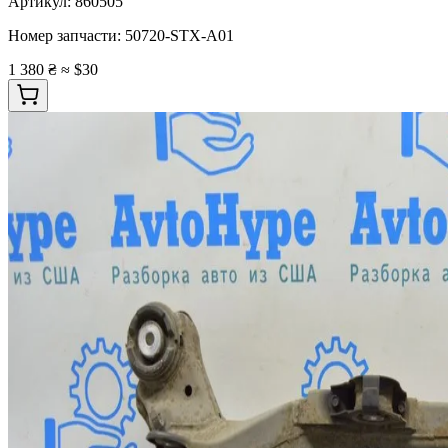
Артикул:
860505
Номер запчасти:
50720-STX-A01
1 380 ₴
≈ $30