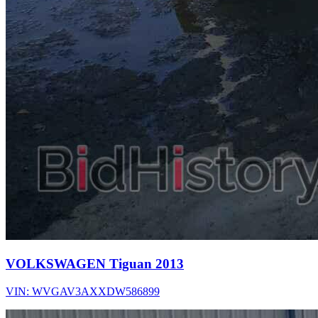
VOLKSWAGEN Tiguan 2013
VIN: WVGAV3AXXDW586899