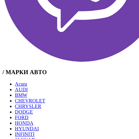
/ МАРКИ АВТО
Acura
AUDI
BMW
CHEVROLET
CHRYSLER
DODGE
FORD
HONDA
HYUNDAI
INFINITI