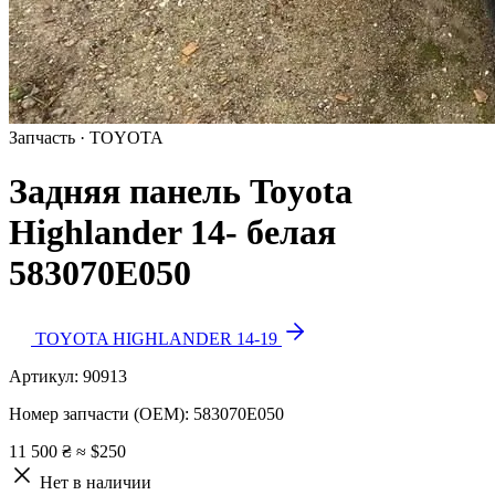
Запчасть · TOYOTA
Задняя панель Toyota
Highlander 14- белая
583070E050
TOYOTA HIGHLANDER 14-19
Артикул:
90913
Номер запчасти (OEM):
583070E050
11 500 ₴
≈ $250
Нет в наличии