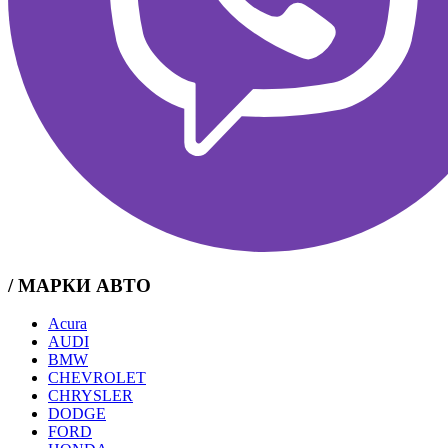
/ МАРКИ АВТО
Acura
AUDI
BMW
CHEVROLET
CHRYSLER
DODGE
FORD