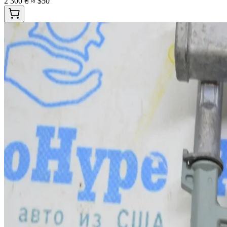
2 300 ₴
≈ $50