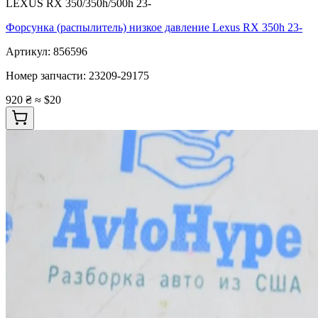
LEXUS RX 350/350h/500h 23-
Форсунка (распылитель) низкое давление Lexus RX 350h 23-
Артикул:
856596
Номер запчасти:
23209-29175
920 ₴
≈ $20