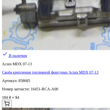
В наличии
Acura MDX 07-13
Скоба крепления топливной форсунки Acura MDX 07-13
Артикул:
858685
Номер запчасти:
16451-RCA-A00
184 ₴
≈ $4