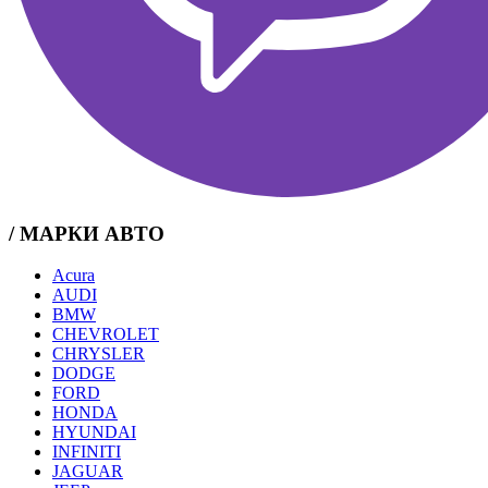
/ МАРКИ АВТО
Acura
AUDI
BMW
CHEVROLET
CHRYSLER
DODGE
FORD
HONDA
HYUNDAI
INFINITI
JAGUAR