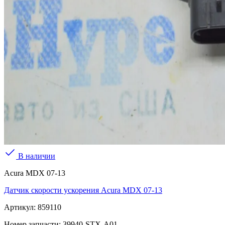
В наличии
Acura MDX 07-13
Датчик скорости ускорения Acura MDX 07-13
Артикул:
859110
Номер запчасти:
39940-STX-A01