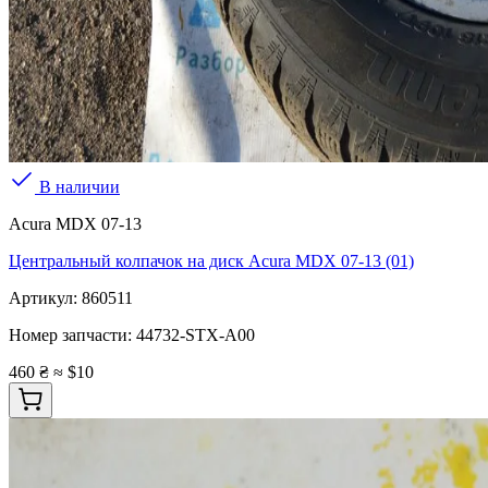
В наличии
Acura MDX 07-13
Центральный колпачок на диск Acura MDX 07-13 (01)
Артикул:
860511
Номер запчасти:
44732-STX-A00
460 ₴
≈ $10