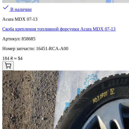
В наличии
Acura MDX 07-13
Скоба крепления топливной форсунки Acura MDX 07-13
Артикул:
858685
Номер запчасти:
16451-RCA-A00
184 ₴
≈ $4