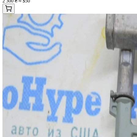
2 300 ₴
≈ $50