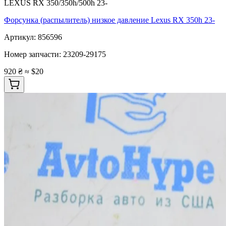
LEXUS RX 350/350h/500h 23-
Форсунка (распылитель) низкое давление Lexus RX 350h 23-
Артикул:
856596
Номер запчасти:
23209-29175
920 ₴
≈ $20