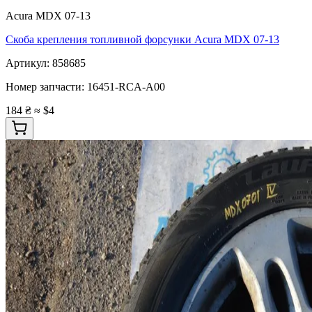
Acura MDX 07-13
Скоба крепления топливной форсунки Acura MDX 07-13
Артикул:
858685
Номер запчасти:
16451-RCA-A00
184 ₴
≈ $4