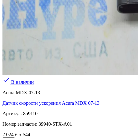
В наличии
Acura MDX 07-13
Датчик скорости ускорения Acura MDX 07-13
Артикул:
859110
Номер запчасти:
39940-STX-A01
2 024 ₴
≈ $44