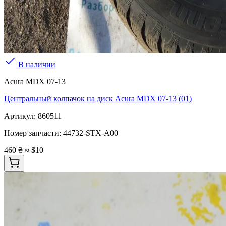
В наличии
Acura MDX 07-13
Центральный колпачок на диск Acura MDX 07-13 (01)
Артикул:
860511
Номер запчасти:
44732-STX-A00
460 ₴
≈ $10