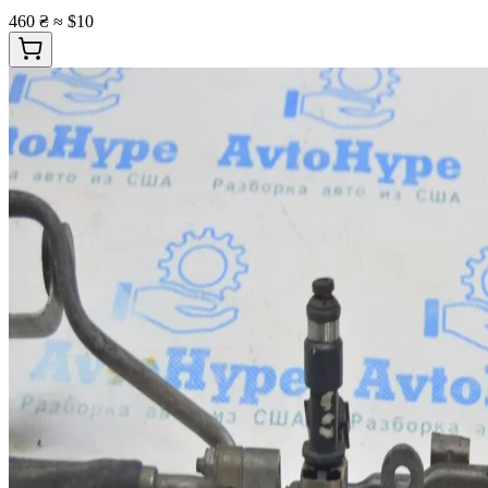
460 ₴
≈ $10