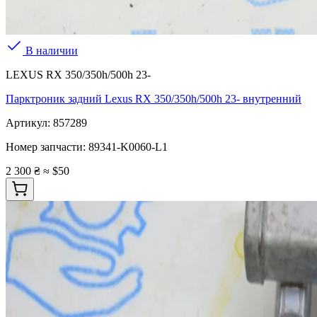
В наличии
LEXUS RX 350/350h/500h 23-
Парктроник задний Lexus RX 350/350h/500h 23- внутренний
Артикул:
857289
Номер запчасти:
89341-K0060-L1
2 300 ₴
≈ $50