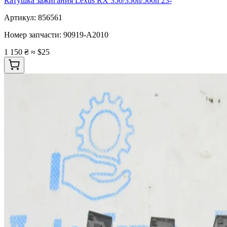
Катушка зажигания Lexus RX 350/350h/500h 23-
Артикул:
856561
Номер запчасти:
90919-A2010
1 150 ₴
≈ $25