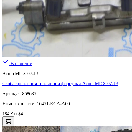
В наличии
Acura MDX 07-13
Скоба крепления топливной форсунки Acura MDX 07-13
Артикул:
858685
Номер запчасти:
16451-RCA-A00
184 ₴
≈ $4