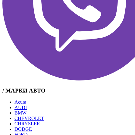
/ МАРКИ АВТО
Acura
AUDI
BMW
CHEVROLET
CHRYSLER
DODGE
FORD