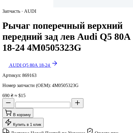
Запчасть · AUDI
Рычаг поперечный верхний
передний зад лев Audi Q5 80A
18-24 4M0505323G
AUDI Q5 80A 18-24
Артикул:
869163
Номер запчасти (OEM):
4M0505323G
690 ₴
≈ $15
В корзину
Купить в 1 клик