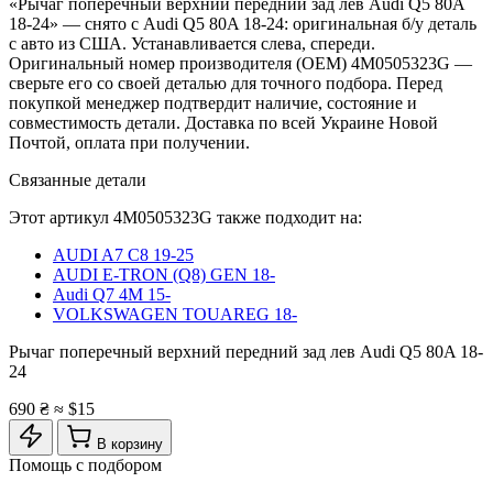
«Рычаг поперечный верхний передний зад лев Audi Q5 80A
18-24» — снято с Audi Q5 80A 18-24: оригинальная б/у деталь
с авто из США. Устанавливается слева, спереди.
Оригинальный номер производителя (OEM) 4M0505323G —
сверьте его со своей деталью для точного подбора. Перед
покупкой менеджер подтвердит наличие, состояние и
совместимость детали. Доставка по всей Украине Новой
Почтой, оплата при получении.
Связанные детали
Этот артикул
4M0505323G
также подходит на:
AUDI A7 C8 19-25
AUDI E-TRON (Q8) GEN 18-
Audi Q7 4M 15-
VOLKSWAGEN TOUAREG 18-
Рычаг поперечный верхний передний зад лев Audi Q5 80A 18-
24
690 ₴
≈ $15
В корзину
Помощь с подбором