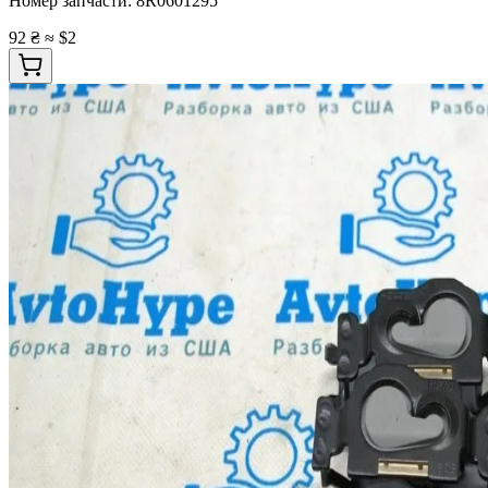
Номер запчасти:
8R0601295
92 ₴
≈ $2