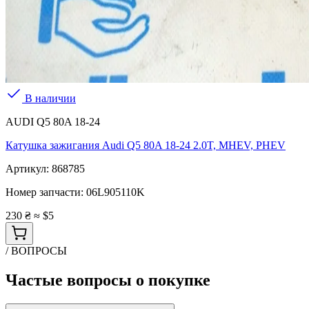
В наличии
AUDI Q5 80A 18-24
Катушка зажигания Audi Q5 80A 18-24 2.0T, MHEV, PHEV
Артикул:
868785
Номер запчасти:
06L905110K
230 ₴
≈ $5
/ ВОПРОСЫ
Частые вопросы о покупке