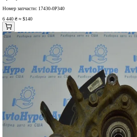
Номер запчасти:
17430-0P340
6 440 ₴
≈ $140