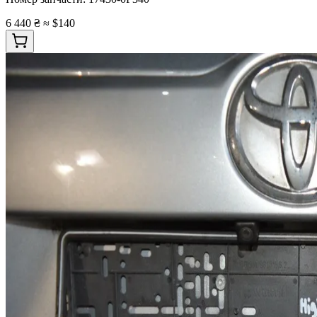
6 440 ₴
≈ $140