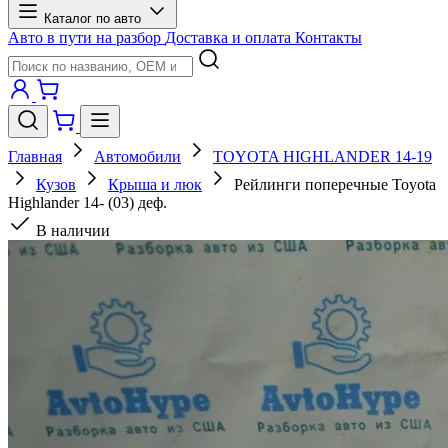
Каталог по авто
Авто в пути на разбор
Доставка и оплата
Контакты
Главная
Автомобили
TOYOTA HIGHLANDER 14-19
Кузов
Крыша и люк
Рейлинги поперечные Toyota
Highlander 14- (03) деф.
В наличии