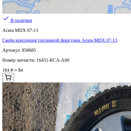
В наличии
Acura MDX 07-13
Скоба крепления топливной форсунки Acura MDX 07-13
Артикул:
858685
Номер запчасти:
16451-RCA-A00
184 ₴
≈ $4