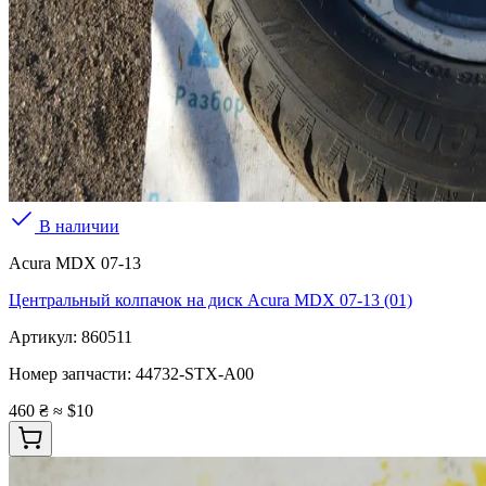
В наличии
Acura MDX 07-13
Центральный колпачок на диск Acura MDX 07-13 (01)
Артикул:
860511
Номер запчасти:
44732-STX-A00
460 ₴
≈ $10