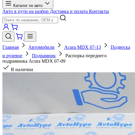
Каталог по авто
Авто в пути на разбор
Доставка и оплата
Контакты
Главная
Автомобили
Acura MDX 07-13
Подвеска
и рулевое
Подрамник
Распорка переднего
подрамника Acura MDX 07-09
В наличии