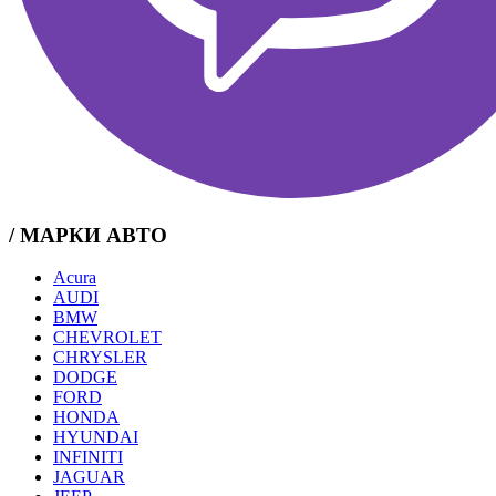
/ МАРКИ АВТО
Acura
AUDI
BMW
CHEVROLET
CHRYSLER
DODGE
FORD
HONDA
HYUNDAI
INFINITI
JAGUAR