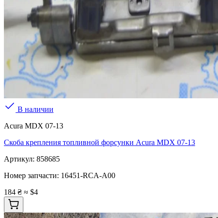
В наличии
Acura MDX 07-13
Скоба крепления топливной форсунки Acura MDX 07-13
Артикул:
858685
Номер запчасти:
16451-RCA-A00
184 ₴
≈ $4