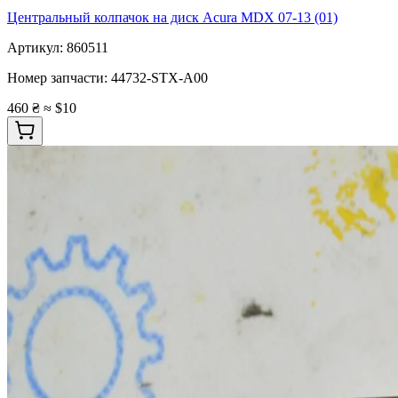
Центральный колпачок на диск Acura MDX 07-13 (01)
Артикул:
860511
Номер запчасти:
44732-STX-A00
460 ₴
≈ $10