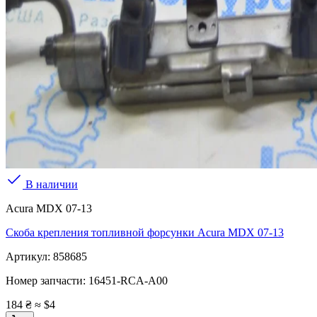
В наличии
Acura MDX 07-13
Скоба крепления топливной форсунки Acura MDX 07-13
Артикул:
858685
Номер запчасти:
16451-RCA-A00
184 ₴
≈ $4