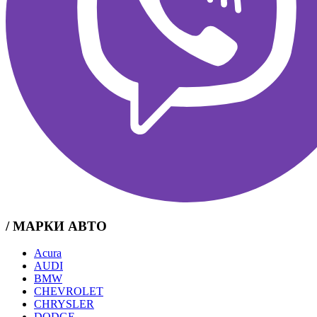
/ МАРКИ АВТО
Acura
AUDI
BMW
CHEVROLET
CHRYSLER
DODGE