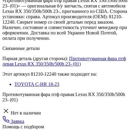
«Противотуманная фара птф правая Lexus RX 350/350h/500h
23- (01)» — оригинальная б/у запчасть, снятая с автомобиля
Lexus RX 350/350h/500h 23-, пригнанного из США. Сторона
установки: справа. Артикул производителя (OEM): 81210-
12240. Сверьте номер со своей деталью перед заказом.
Наличие, состояние и совместимость уточнит менеджер при
оформлении. Доставка по всей Украине Новой Почтой,
оплата при получении.
Связанные детали
Парная деталь (другая сторона):
Противотуманная фара птф
левая Lexus RX 350/350h/500h 23- (01)
Этот артикул
81210-12240
также подходит на:
TOYOTA C-HR 18-23
Противотуманная фара птф правая Lexus RX 350/350h/500h
23- (01)
Нет в наличии
Заявка
Помощь с подбором