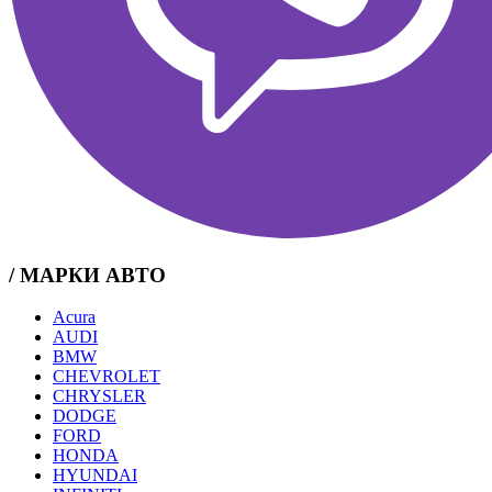
/ МАРКИ АВТО
Acura
AUDI
BMW
CHEVROLET
CHRYSLER
DODGE
FORD
HONDA
HYUNDAI