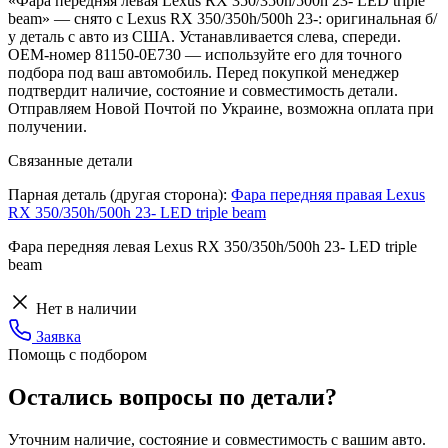
«Фара передняя левая Lexus RX 350/350h/500h 23- LED triple
beam» — снято с Lexus RX 350/350h/500h 23-: оригинальная б/
у деталь с авто из США. Устанавливается слева, спереди.
OEM-номер 81150-0E730 — используйте его для точного
подбора под ваш автомобиль. Перед покупкой менеджер
подтвердит наличие, состояние и совместимость детали.
Отправляем Новой Почтой по Украине, возможна оплата при
получении.
Связанные детали
Парная деталь (другая сторона):
Фара передняя правая Lexus
RX 350/350h/500h 23- LED triple beam
Фара передняя левая Lexus RX 350/350h/500h 23- LED triple
beam
Нет в наличии
Заявка
Помощь с подбором
Остались вопросы по детали?
Уточним наличие, состояние и совместимость с вашим авто.