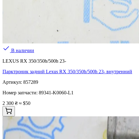
В наличии
LEXUS RX 350/350h/500h 23-
Парктроник задний Lexus RX 350/350h/500h 23- внутренний
Артикул:
857289
Номер запчасти:
89341-K0060-L1
2 300 ₴
≈ $50