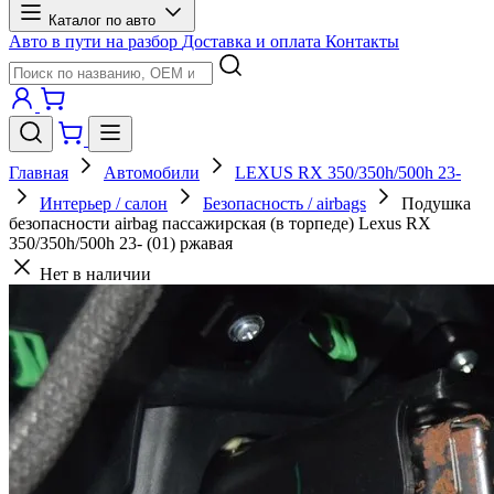
Каталог по авто
Авто в пути на разбор
Доставка и оплата
Контакты
Главная
Автомобили
LEXUS RX 350/350h/500h 23-
Интерьер / салон
Безопасность / airbags
Подушка
безопасности airbag пассажирская (в торпеде) Lexus RX
350/350h/500h 23- (01) ржавая
Нет в наличии