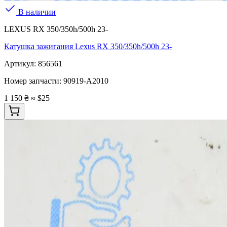
В наличии
LEXUS RX 350/350h/500h 23-
Катушка зажигания Lexus RX 350/350h/500h 23-
Артикул:
856561
Номер запчасти:
90919-A2010
1 150 ₴
≈ $25