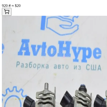
920 ₴
≈ $20