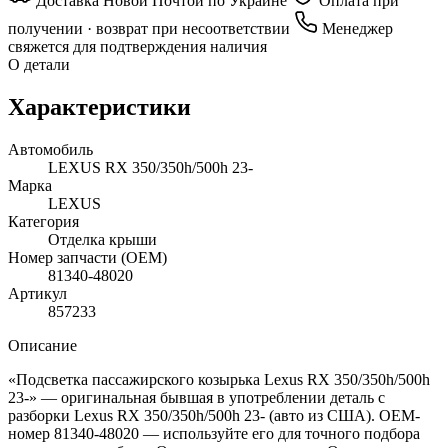
Доставка Новой Почтой по Украине
Оплата при
получении · возврат при несоответствии
Менеджер
свяжется для подтверждения наличия
О детали
Характеристики
Автомобиль
LEXUS RX 350/350h/500h 23-
Марка
LEXUS
Категория
Отделка крыши
Номер запчасти (OEM)
81340-48020
Артикул
857233
Описание
«Подсветка пассажирского козырька Lexus RX 350/350h/500h
23-» — оригинальная бывшая в употреблении деталь с
разборки Lexus RX 350/350h/500h 23- (авто из США). OEM-
номер 81340-48020 — используйте его для точного подбора