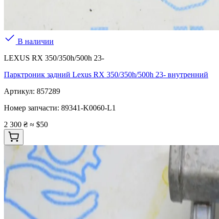
В наличии
LEXUS RX 350/350h/500h 23-
Парктроник задний Lexus RX 350/350h/500h 23- внутренний
Артикул:
857289
Номер запчасти:
89341-K0060-L1
2 300 ₴
≈ $50