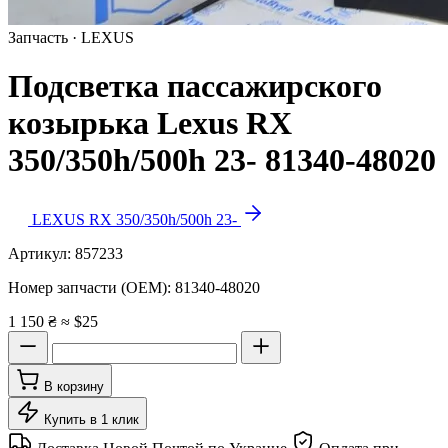
Запчасть · LEXUS
Подсветка пассажирского
козырька Lexus RX
350/350h/500h 23- 81340-48020
LEXUS RX 350/350h/500h 23-
Артикул:
857233
Номер запчасти (OEM):
81340-48020
1 150 ₴
≈ $25
В корзину
Купить в 1 клик