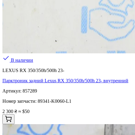
В наличии
LEXUS RX 350/350h/500h 23-
Парктроник задний Lexus RX 350/350h/500h 23- внутренний
Артикул:
857289
Номер запчасти:
89341-K0060-L1
2 300 ₴
≈ $50