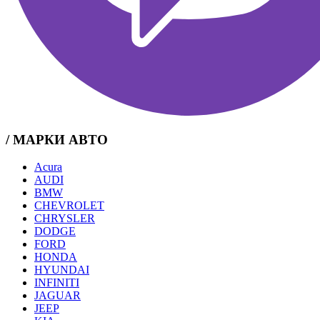
/ МАРКИ АВТО
Acura
AUDI
BMW
CHEVROLET
CHRYSLER
DODGE
FORD
HONDA
HYUNDAI
INFINITI
JAGUAR
JEEP