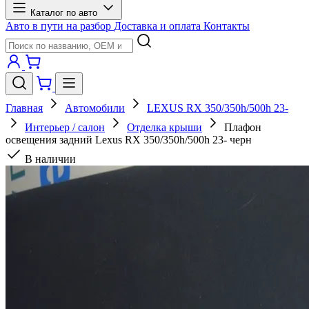
Каталог по авто
Авто в пути на разбор
Доставка и оплата
Контакты
Главная
Автомобили
LEXUS RX 350/350h/500h 23-
Интерьер / салон
Отделка крыши
Плафон
освещения задний Lexus RX 350/350h/500h 23- черн
В наличии