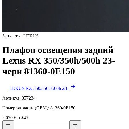
Запчасть · LEXUS
Плафон освещения задний
Lexus RX 350/350h/500h 23-
черн 81360-0E150
LEXUS RX 350/350h/500h 23-
Артикул:
857234
Номер запчасти (OEM):
81360-0E150
2 070 ₴
≈ $45