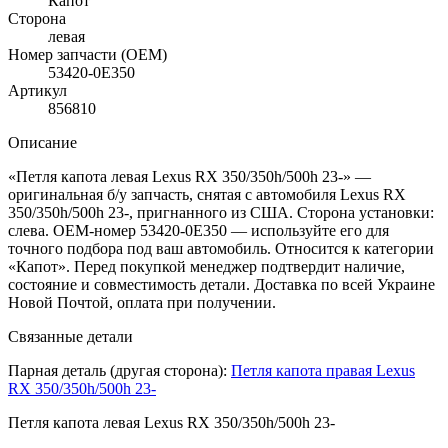
Капот
Сторона
левая
Номер запчасти (OEM)
53420-0E350
Артикул
856810
Описание
«Петля капота левая Lexus RX 350/350h/500h 23-» —
оригинальная б/у запчасть, снятая с автомобиля Lexus RX
350/350h/500h 23-, пригнанного из США. Сторона установки:
слева. OEM-номер 53420-0E350 — используйте его для
точного подбора под ваш автомобиль. Относится к категории
«Капот». Перед покупкой менеджер подтвердит наличие,
состояние и совместимость детали. Доставка по всей Украине
Новой Почтой, оплата при получении.
Связанные детали
Парная деталь (другая сторона):
Петля капота правая Lexus
RX 350/350h/500h 23-
Петля капота левая Lexus RX 350/350h/500h 23-