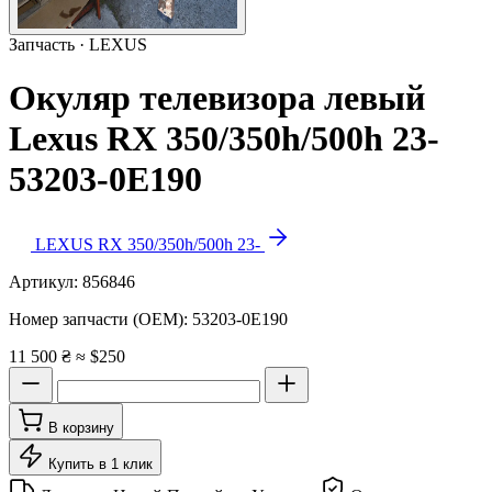
Запчасть · LEXUS
Окуляр телевизора левый
Lexus RX 350/350h/500h 23-
53203-0E190
LEXUS RX 350/350h/500h 23-
Артикул:
856846
Номер запчасти (OEM):
53203-0E190
11 500 ₴
≈ $250
В корзину
Купить в 1 клик