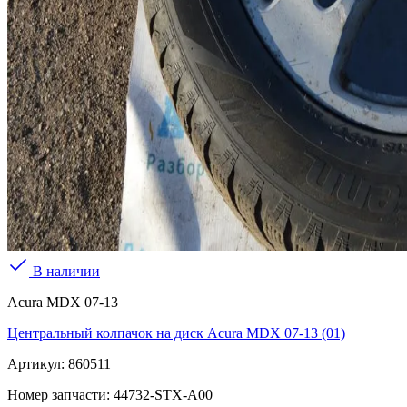
В наличии
Acura MDX 07-13
Центральный колпачок на диск Acura MDX 07-13 (01)
Артикул:
860511
Номер запчасти:
44732-STX-A00