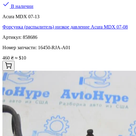
В наличии
Acura MDX 07-13
Форсунка (распылитель) низкое давление Acura MDX 07-08
Артикул:
858686
Номер запчасти:
16450-RJA-A01
460 ₴
≈ $10