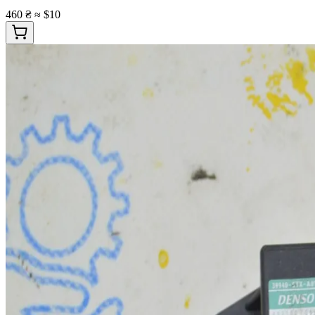
460 ₴
≈ $10