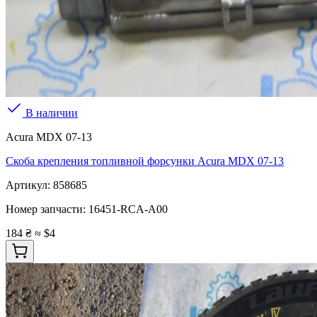
В наличии
Acura MDX 07-13
Скоба крепления топливной форсунки Acura MDX 07-13
Артикул:
858685
Номер запчасти:
16451-RCA-A00
184 ₴
≈ $4