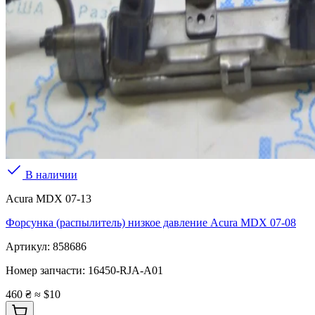
В наличии
Acura MDX 07-13
Форсунка (распылитель) низкое давление Acura MDX 07-08
Артикул:
858686
Номер запчасти:
16450-RJA-A01
460 ₴
≈ $10