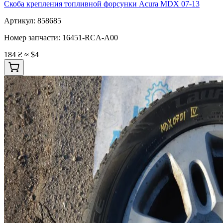
Скоба крепления топливной форсунки Acura MDX 07-13
Артикул:
858685
Номер запчасти:
16451-RCA-A00
184 ₴
≈ $4