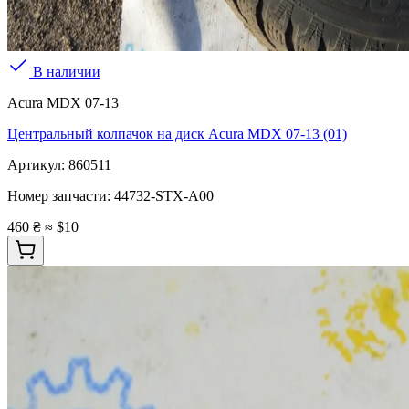
В наличии
Acura MDX 07-13
Центральный колпачок на диск Acura MDX 07-13 (01)
Артикул:
860511
Номер запчасти:
44732-STX-A00
460 ₴
≈ $10