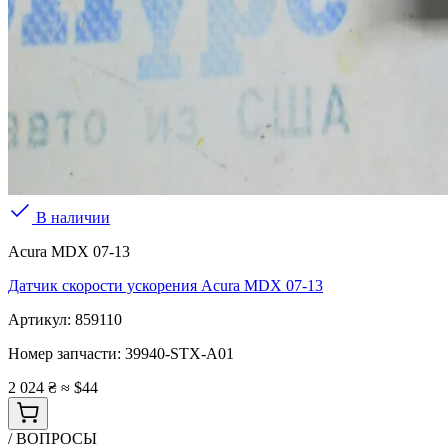
В наличии
Acura MDX 07-13
Датчик скорости ускорения Acura MDX 07-13
Артикул:
859110
Номер запчасти:
39940-STX-A01
2 024 ₴
≈ $44
/ ВОПРОСЫ