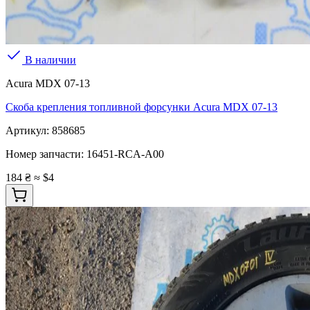
В наличии
Acura MDX 07-13
Скоба крепления топливной форсунки Acura MDX 07-13
Артикул:
858685
Номер запчасти:
16451-RCA-A00
184 ₴
≈ $4