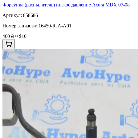
Форсунка (распылитель) низкое давление Acura MDX 07-08
Артикул:
858686
Номер запчасти:
16450-RJA-A01
460 ₴
≈ $10