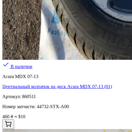
В наличии
Acura MDX 07-13
Центральный колпачок на диск Acura MDX 07-13 (01)
Артикул:
860511
Номер запчасти:
44732-STX-A00
460 ₴
≈ $10