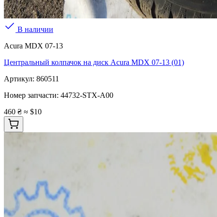
В наличии
Acura MDX 07-13
Центральный колпачок на диск Acura MDX 07-13 (01)
Артикул:
860511
Номер запчасти:
44732-STX-A00
460 ₴
≈ $10