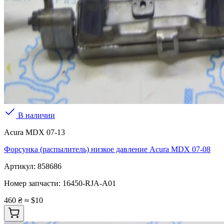
В наличии
Acura MDX 07-13
Форсунка (распылитель) низкое давление Acura MDX 07-08
Артикул:
858686
Номер запчасти:
16450-RJA-A01
460 ₴
≈ $10