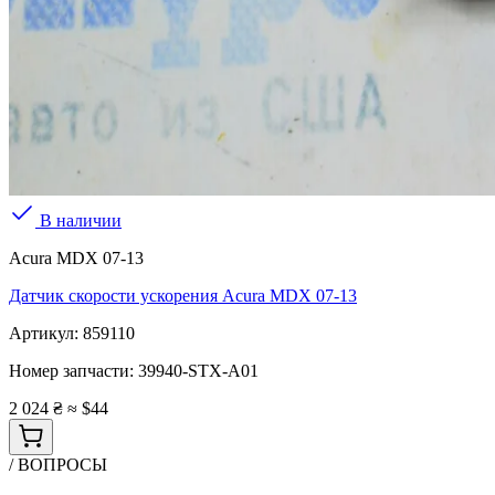
В наличии
Acura MDX 07-13
Датчик скорости ускорения Acura MDX 07-13
Артикул:
859110
Номер запчасти:
39940-STX-A01
2 024 ₴
≈ $44
/ ВОПРОСЫ