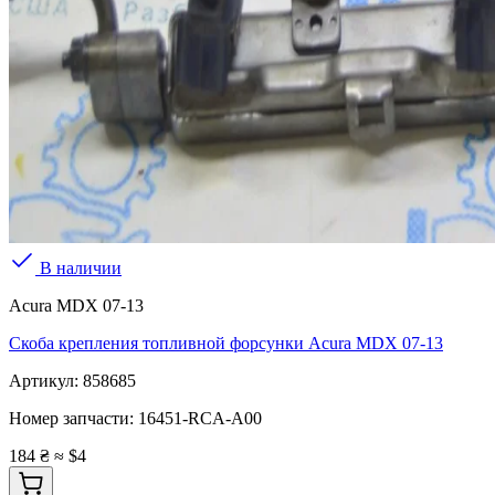
В наличии
Acura MDX 07-13
Скоба крепления топливной форсунки Acura MDX 07-13
Артикул:
858685
Номер запчасти:
16451-RCA-A00
184 ₴
≈ $4