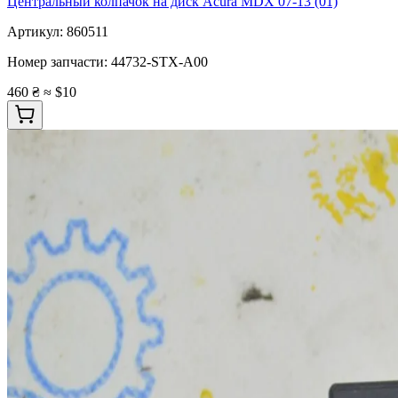
Центральный колпачок на диск Acura MDX 07-13 (01)
Артикул:
860511
Номер запчасти:
44732-STX-A00
460 ₴
≈ $10