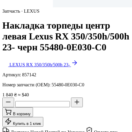
Запчасть · LEXUS
Накладка торпеды центр
левая Lexus RX 350/350h/500h
23- черн 55480-0E030-C0
LEXUS RX 350/350h/500h 23-
Артикул:
857142
Номер запчасти (OEM):
55480-0E030-C0
1 840 ₴
≈ $40
В корзину
Купить в 1 клик