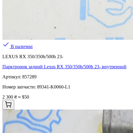
В наличии
LEXUS RX 350/350h/500h 23-
Парктроник задний Lexus RX 350/350h/500h 23- внутренний
Артикул:
857289
Номер запчасти:
89341-K0060-L1
2 300 ₴
≈ $50