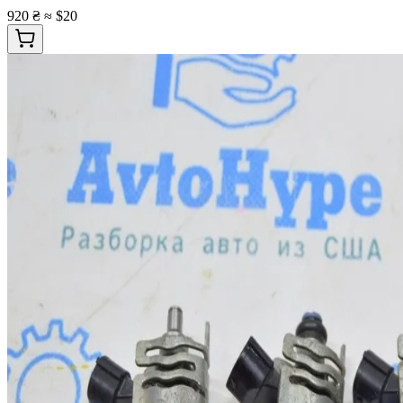
920 ₴
≈ $20