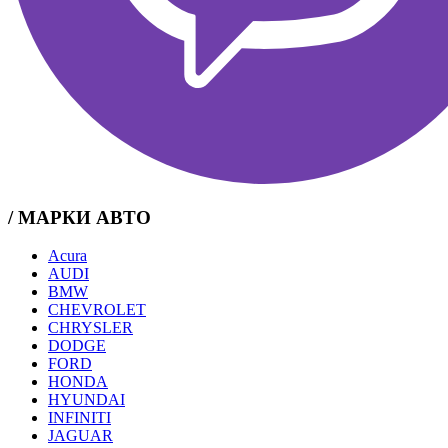
/ МАРКИ АВТО
Acura
AUDI
BMW
CHEVROLET
CHRYSLER
DODGE
FORD
HONDA
HYUNDAI
INFINITI
JAGUAR