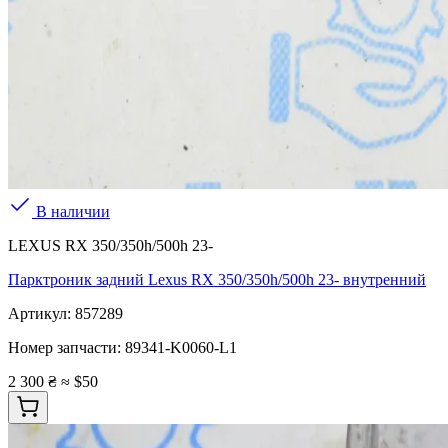
В наличии
LEXUS RX 350/350h/500h 23-
Парктроник задний Lexus RX 350/350h/500h 23- внутренний
Артикул:
857289
Номер запчасти:
89341-K0060-L1
2 300 ₴
≈ $50