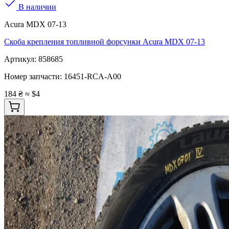
В наличии
Acura MDX 07-13
Скоба крепления топливной форсунки Acura MDX 07-13
Артикул:
858685
Номер запчасти:
16451-RCA-A00
184 ₴
≈ $4