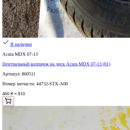
В наличии
Acura MDX 07-13
Центральный колпачок на диск Acura MDX 07-13 (01)
Артикул:
860511
Номер запчасти:
44732-STX-A00
460 ₴
≈ $10