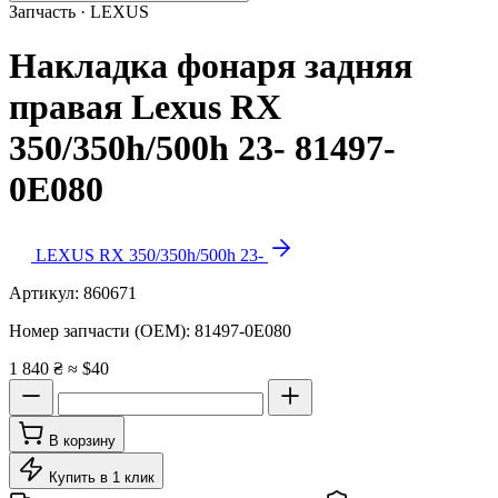
Запчасть · LEXUS
Накладка фонаря задняя
правая Lexus RX
350/350h/500h 23- 81497-
0E080
LEXUS RX 350/350h/500h 23-
Артикул:
860671
Номер запчасти (OEM):
81497-0E080
1 840 ₴
≈ $40
В корзину
Купить в 1 клик