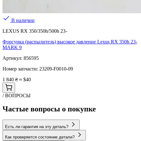
В наличии
LEXUS RX 350/350h/500h 23-
Форсунка (распылитель) высокое давление Lexus RX 350h 23-
MARK 9
Артикул:
856595
Номер запчасти:
23209-F0010-09
1 840 ₴
≈ $40
/ ВОПРОСЫ
Частые вопросы о покупке
Есть ли гарантия на эту деталь?
Как проверяется состояние детали?