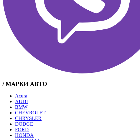
/ МАРКИ АВТО
Acura
AUDI
BMW
CHEVROLET
CHRYSLER
DODGE
FORD
HONDA