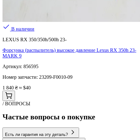
В наличии
LEXUS RX 350/350h/500h 23-
Форсунка (распылитель) высокое давление Lexus RX 350h 23-
MARK 9
Артикул:
856595
Номер запчасти:
23209-F0010-09
1 840 ₴
≈ $40
/ ВОПРОСЫ
Частые вопросы о покупке
Есть ли гарантия на эту деталь?