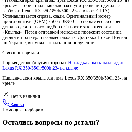
«Накладка арки крыла зад прав Lexus RX 350/350h/500h 23- на
крыле» — оригинальная бывшая в употреблении деталь с
разборки Lexus RX 350/350h/500h 23- (авто из США).
Устанавливается справа, сзади. Оригинальный номер
производителя (OEM) 75605-0E900 — сверьте его со своей
деталью для точного подбора. Относится к категории
«Крылья». Перед отправкой менеджер проверит состояние
детали и подтвердит совместимость. Доставка Новой Почтой
по Украине; возможна оплата при получении.
Связанные детали
Парная деталь (другая сторона):
Накладка арки крыла зад лев
Lexus RX 350/350h/500h 23- на крыле
Накладка арки крыла зад прав Lexus RX 350/350h/500h 23- на
крыле
Нет в наличии
Заявка
Помощь с подбором
Остались вопросы по детали?