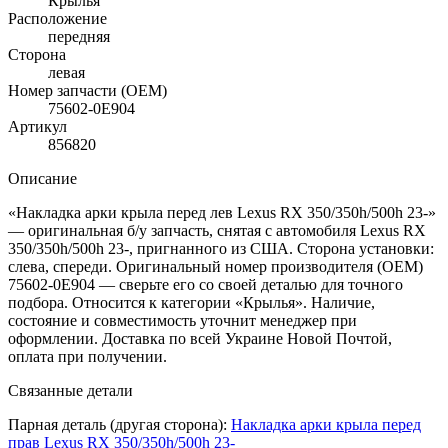
Крылья
Расположение
передняя
Сторона
левая
Номер запчасти (OEM)
75602-0E904
Артикул
856820
Описание
«Накладка арки крыла перед лев Lexus RX 350/350h/500h 23-»
— оригинальная б/у запчасть, снятая с автомобиля Lexus RX
350/350h/500h 23-, пригнанного из США. Сторона установки:
слева, спереди. Оригинальный номер производителя (OEM)
75602-0E904 — сверьте его со своей деталью для точного
подбора. Относится к категории «Крылья». Наличие,
состояние и совместимость уточнит менеджер при
оформлении. Доставка по всей Украине Новой Почтой,
оплата при получении.
Связанные детали
Парная деталь (другая сторона):
Накладка арки крыла перед
прав Lexus RX 350/350h/500h 23-