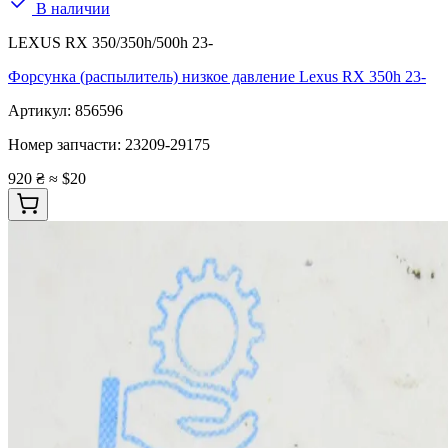
В наличии
LEXUS RX 350/350h/500h 23-
Форсунка (распылитель) низкое давление Lexus RX 350h 23-
Артикул:
856596
Номер запчасти:
23209-29175
920 ₴
≈ $20