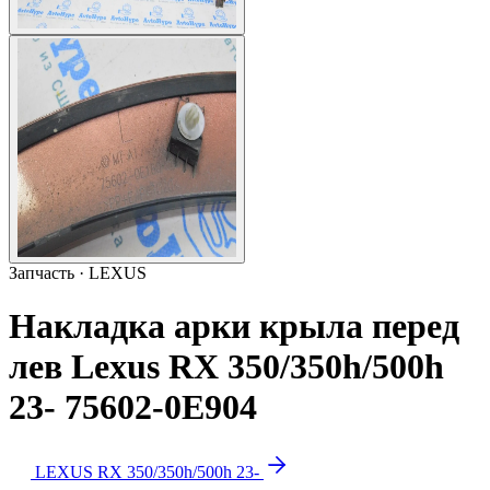
Запчасть · LEXUS
Накладка арки крыла перед
лев Lexus RX 350/350h/500h
23- 75602-0E904
LEXUS RX 350/350h/500h 23-