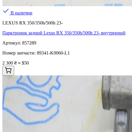
В наличии
LEXUS RX 350/350h/500h 23-
Парктроник задний Lexus RX 350/350h/500h 23- внутренний
Артикул:
857289
Номер запчасти:
89341-K0060-L1
2 300 ₴
≈ $50