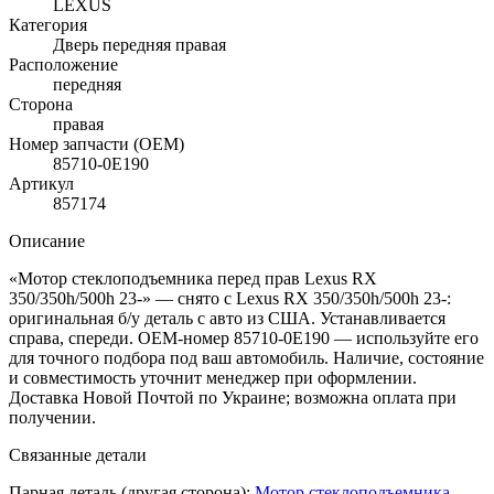
LEXUS
Категория
Дверь передняя правая
Расположение
передняя
Сторона
правая
Номер запчасти (OEM)
85710-0E190
Артикул
857174
Описание
«Мотор стеклоподъемника перед прав Lexus RX
350/350h/500h 23-» — снято с Lexus RX 350/350h/500h 23-:
оригинальная б/у деталь с авто из США. Устанавливается
справа, спереди. OEM-номер 85710-0E190 — используйте его
для точного подбора под ваш автомобиль. Наличие, состояние
и совместимость уточнит менеджер при оформлении.
Доставка Новой Почтой по Украине; возможна оплата при
получении.
Связанные детали
Парная деталь (другая сторона):
Мотор стеклоподъемника