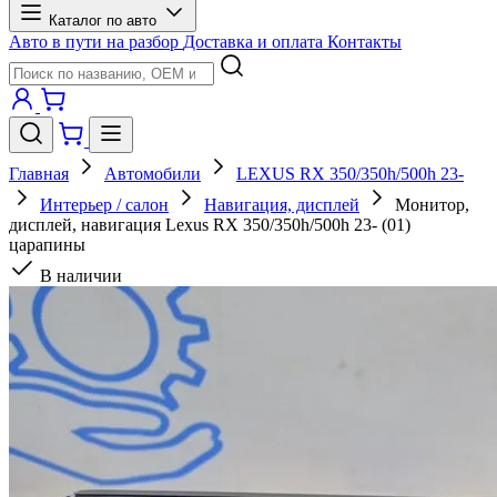
Каталог по авто
Авто в пути на разбор
Доставка и оплата
Контакты
Главная
Автомобили
LEXUS RX 350/350h/500h 23-
Интерьер / салон
Навигация, дисплей
Монитор,
дисплей, навигация Lexus RX 350/350h/500h 23- (01)
царапины
В наличии