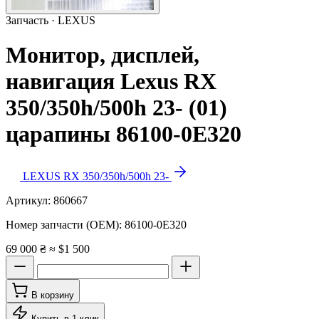
Запчасть · LEXUS
Монитор, дисплей,
навигация Lexus RX
350/350h/500h 23- (01)
царапины 86100-0E320
LEXUS RX 350/350h/500h 23-
Артикул:
860667
Номер запчасти (OEM):
86100-0E320
69 000 ₴
≈ $1 500
В корзину
Купить в 1 клик