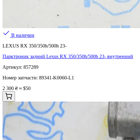
В наличии
LEXUS RX 350/350h/500h 23-
Парктроник задний Lexus RX 350/350h/500h 23- внутренний
Артикул:
857289
Номер запчасти:
89341-K0060-L1
2 300 ₴
≈ $50