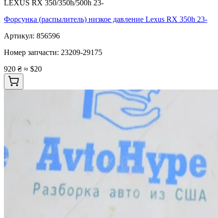
LEXUS RX 350/350h/500h 23-
Форсунка (распылитель) низкое давление Lexus RX 350h 23-
Артикул:
856596
Номер запчасти:
23209-29175
920 ₴
≈ $20