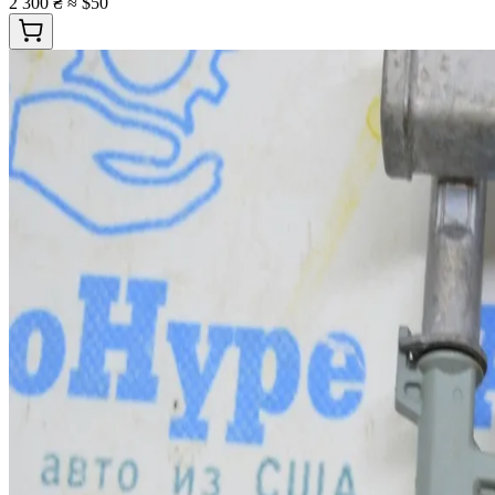
2 300 ₴
≈ $50