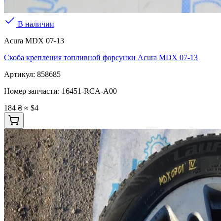
В наличии
Acura MDX 07-13
Скоба крепления топливной форсунки Acura MDX 07-13
Артикул:
858685
Номер запчасти:
16451-RCA-A00
184 ₴
≈ $4