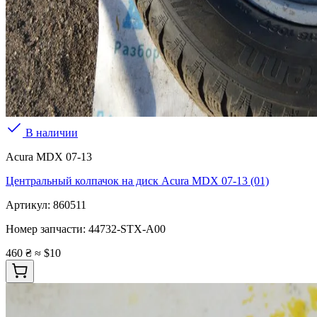
В наличии
Acura MDX 07-13
Центральный колпачок на диск Acura MDX 07-13 (01)
Артикул:
860511
Номер запчасти:
44732-STX-A00
460 ₴
≈ $10