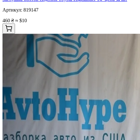
Артикул:
819147
460 ₴
≈ $10