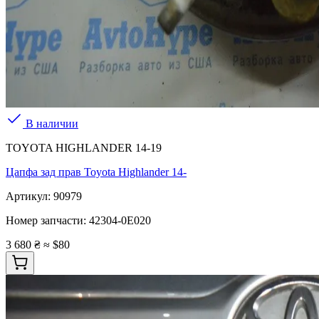
В наличии
TOYOTA HIGHLANDER 14-19
Цапфа зад прав Toyota Highlander 14-
Артикул:
90979
Номер запчасти:
42304-0E020
3 680 ₴
≈ $80